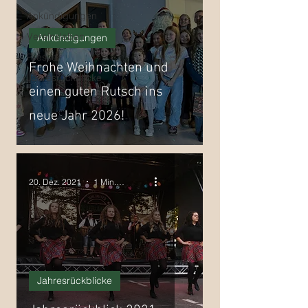
Ankündigungen
Vereinsleben
Ankündigungen
Presse
Frohe Weihnachten und
Jahresrückblicke
einen guten Rutsch ins
neue Jahr 2026!
20. Dez. 2021
1 Min. Lesezeit
Jahresrückblicke