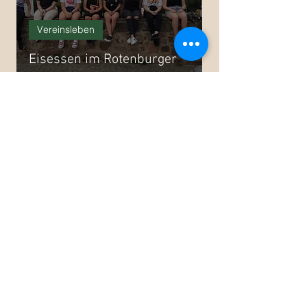
Vereinsleben
Eisessen im Rotenburger
Schlosspark
14. Aug. 2020
1 Min. Lesezeit
Vereinsleben
Modern and Contemporary
Dance Workshop (Part 2)