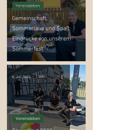
Vereinsleben
Ankündigungen
Vereinsleben
Gemeinschaft,
Presse
Sommerlaue und Spaß:
Jahresrückblicke
Eindrücke von unserem
Sommerfest
6. Juli 2022
1 Min. Lesezeit
Vereinsleben