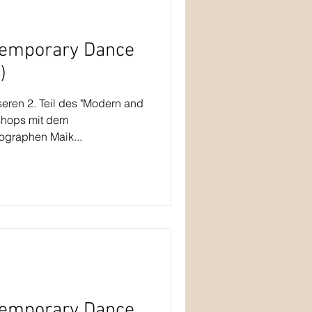
temporary Dance
)
seren 2. Teil des "Modern and
hops mit dem
ographen Maik...
temporary Dance