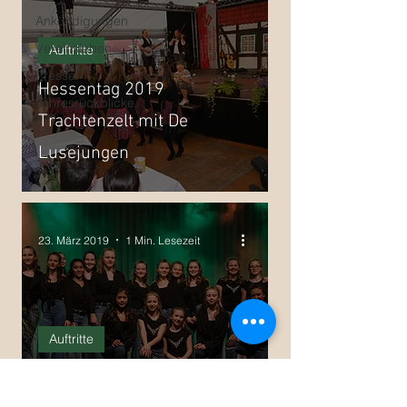
Ankündigungen
Vereinsleben
Auftritte
Presse
Hessentag 2019
Jahresrückblicke
Trachtenzelt mit De
Lusejungen
23. März 2019
1 Min. Lesezeit
Auftritte
Irish Dance meets Rock