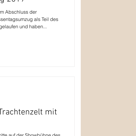
um Abschluss der
entagsumzug als Teil des
elaufen und haben...
rachtenzelt mit
ritte auf der Showbühne des