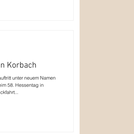
in Korbach
uftritt unter neuem Namen
eim 58. Hessentag in
kfahrt...