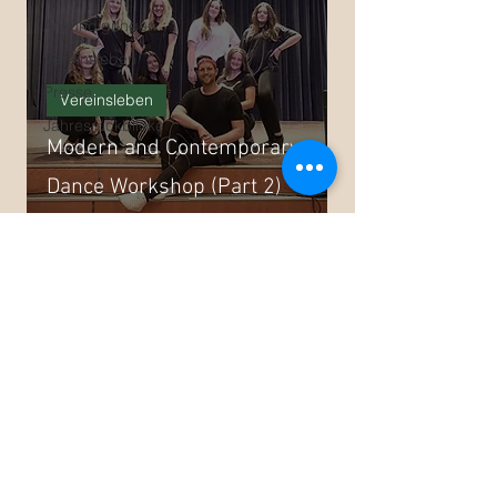
Ankündigungen
Vereinsleben
Presse
Vereinsleben
Jahresrückblicke
Modern and Contemporary
Dance Workshop (Part 2)
17. Juli 2020
1 Min. Lesezeit
Vereinsleben
Modern and Contemporary