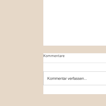
Kommentare
Kommentar verfassen...
Frohe Weihnachten und einen
guten Rutsch ins neue Jahr
2026!