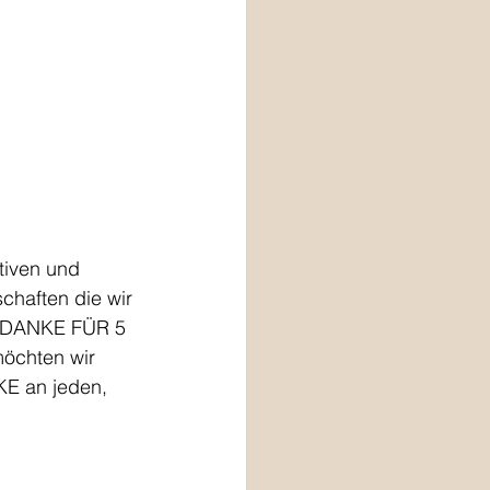
ktiven und 
chaften die wir 
n: DANKE FÜR 5 
öchten wir 
KE an jeden, 