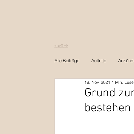
zurück
Alle Beiträge
Auftritte
Ankünd
18. Nov. 2021
1 Min. Lese
Grund zum
bestehen 