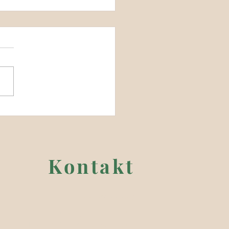
esrückblick 2019
Kontakt
Am Wasser 7
36199 Rotenburg an der Fulda
the_magical_steps@web.de