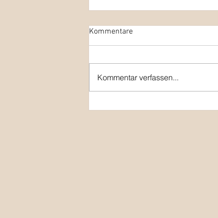
Kommentare
Kommentar verfassen...
Frohe Weihnachten und einen
guten Rutsch ins neue Jahr
2026!