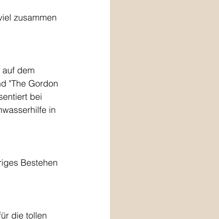
m viel zusammen 
r auf dem 
nd "The Gordon 
entiert bei 
asserhilfe in 
riges Bestehen 
r die tollen 