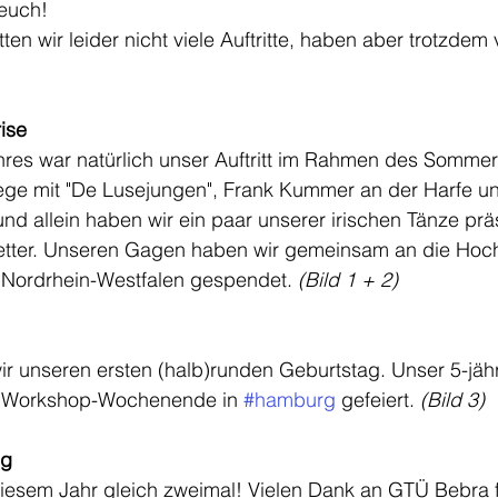
 euch!
ten wir leider nicht viele Auftritte, haben aber trotzde
ise
ahres war natürlich unser Auftritt im Rahmen des Somme
ge mit "De Lusejungen", Frank Kummer an der Harfe u
d allein haben wir ein paar unserer irischen Tänze präs
tter. Unseren Gagen haben wir gemeinsam an die Hochw
 Nordrhein-Westfalen gespendet. 
(Bild 1 + 2)
ir unseren ersten (halb)runden Geburtstag. Unser 5-jäh
m Workshop-Wochenende in 
#hamburg
 gefeiert. 
(Bild 3)
ng
 diesem Jahr gleich zweimal! Vielen Dank an GTÜ Bebra fü