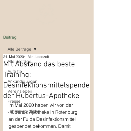
Beitrag
Alle Beiträge
24. Mai 2020
1 Min. Lesezeit
Alle Beiträge
Mit Abstand das beste
Auftritte
Training:
Ankündigungen
Desinfektionsmittelspende
Vereinsleben
der Hubertus-Apotheke
Presse
Im Mai 2020 haben wir von der 
Jahresrückblicke
Hubertus Apotheke in Rotenburg 
an der Fulda Desinfektionsmittel 
gespendet bekommen. Damit 