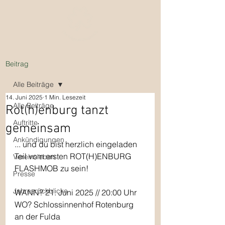
Beitrag
Alle Beiträge
14. Juni 2025
1 Min. Lesezeit
Alle Beiträge
Rot(h)enburg tanzt
Auftritte
gemeinsam
Ankündigungen
... und du bist herzlich eingeladen 
Teil vom ersten ROT(H)ENBURG 
Vereinsleben
FLASHMOB zu sein!
Presse
Jahresrückblicke
WANN? 21. Juni 2025 // 20:00 Uhr
WO? Schlossinnenhof Rotenburg 
an der Fulda