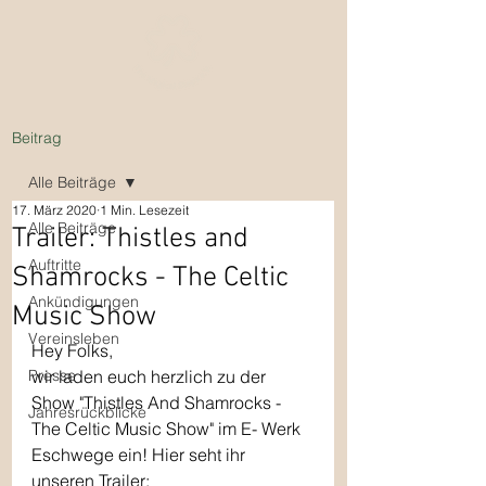
Beitrag
Alle Beiträge
17. März 2020
1 Min. Lesezeit
Alle Beiträge
Trailer: Thistles and
Auftritte
Shamrocks - The Celtic
Ankündigungen
Music Show
Vereinsleben
Hey Folks,
Presse
wir laden euch herzlich zu der 
Show "Thistles And Shamrocks - 
Jahresrückblicke
The Celtic Music Show" im E- Werk 
Eschwege ein! Hier seht ihr 
unseren Trailer: